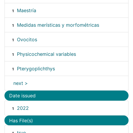
Maestría
1
Medidas merísticas y morfométricas
1
Ovocitos
1
Physicochemical variables
1
Pterygoplichthys
1
next >
Date issued
2022
1
Has File(s)
true