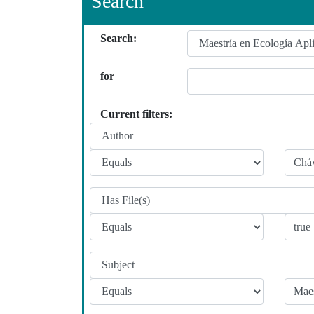
Search
Search:
for
Current filters: