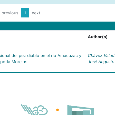
previous
1
next
Author(s)
ional del pez diablo en el río Amacuzac y
Chávez Valad
apotla Morelos
José Augusto