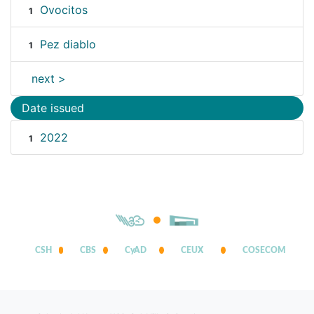
Ovocitos
1
Pez diablo
1
next >
Date issued
2022
1
CSH
CBS
CyAD
CEUX
COSECOM