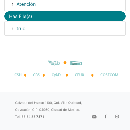
Atención
1
Has File(s)
true
1
CSH
CBS
CyAD
CEUX
COSECOM
Calzada del Hueso 1100, Col. Villa Quietud,
Coyoacán, C.P. 04960, Ciudad de México.
Tel. 55 54 83
7371