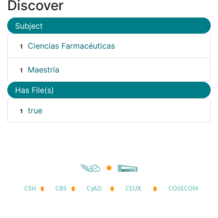
Discover
Subject
Ciencias Farmacéuticas
1
Maestría
1
Has File(s)
true
1
CSH
CBS
CyAD
CEUX
COSECOM