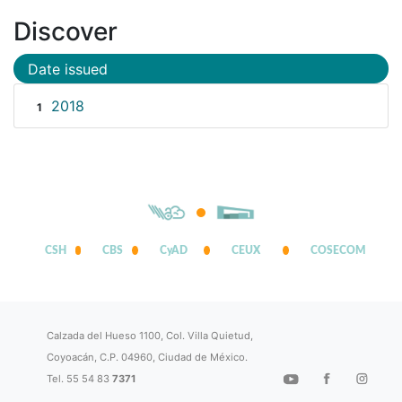
Discover
Date issued
2018
1
CSH
CBS
CyAD
CEUX
COSECOM
Calzada del Hueso 1100, Col. Villa Quietud,
Coyoacán, C.P. 04960, Ciudad de México.
Tel. 55 54 83
7371