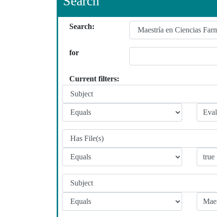
Search
Search:
for
Current filters: