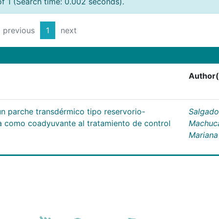
of 1 (Search time: 0.002 seconds).
previous
1
next
Author(
un parche transdérmico tipo reservorio-
Salgado
na como coadyuvante al tratamiento de control
Machuc
Mariana