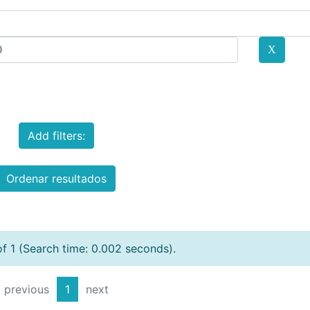
Add filters:
Ordenar resultados
of 1 (Search time: 0.002 seconds).
previous
1
next