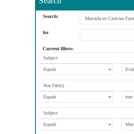
Search
Search:
for
Current filters: