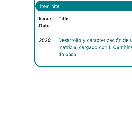
Item hits:
Issue
Title
Date
2020
Desarrollo y caracterización de 
matricial cargado con L-Carniti
de peso