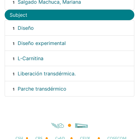
Salgado Machuca, Mariana
1
Subject
Diseño
1
Diseño experimental
1
L-Carnitina
1
Liberación transdérmica.
1
Parche transdérmico
1
CSH
CBS
CyAD
CEUX
COSECOM