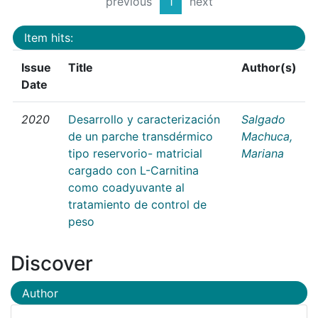
previous
1
next
Item hits:
Issue
Title
Author(s)
Date
2020
Desarrollo y caracterización
Salgado
de un parche transdérmico
Machuca,
tipo reservorio- matricial
Mariana
cargado con L-Carnitina
como coadyuvante al
tratamiento de control de
peso
Discover
Author