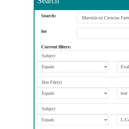
Search
Search:
for
Current filters: