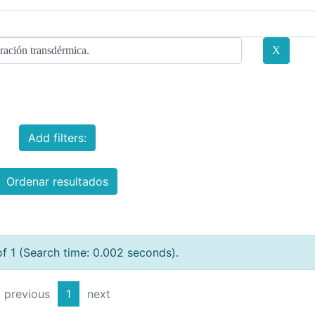
Add filters:
Ordenar resultados
of 1 (Search time: 0.002 seconds).
previous
1
next