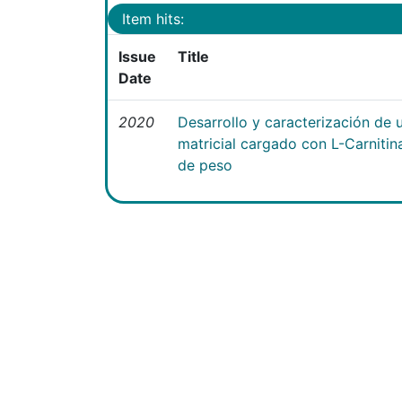
Item hits:
Issue
Title
Date
2020
Desarrollo y caracterización de 
matricial cargado con L-Carniti
de peso