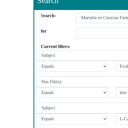
Search
Search:
for
Current filters: