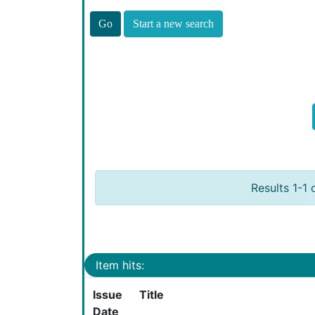
Start a new search
Results 1-1 
Item hits:
Issue
Title
Date