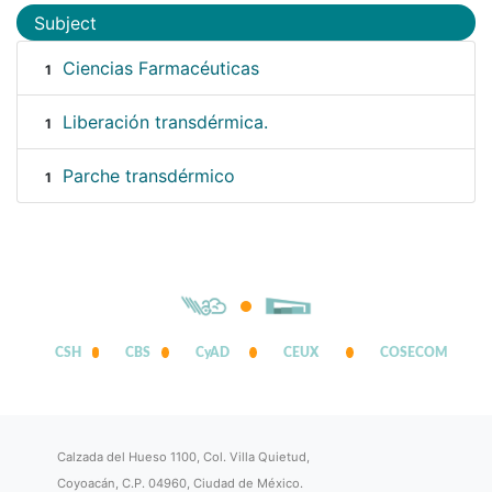
Subject
Ciencias Farmacéuticas
1
Liberación transdérmica.
1
Parche transdérmico
1
CSH
CBS
CyAD
CEUX
COSECOM
Calzada del Hueso 1100, Col. Villa Quietud,
Coyoacán, C.P. 04960, Ciudad de México.