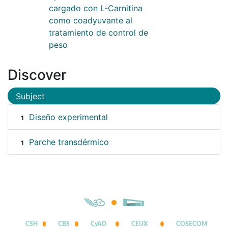
cargado con L-Carnitina
como coadyuvante al
tratamiento de control de
peso
Discover
Subject
Diseño experimental
1
Parche transdérmico
1
CSH
CBS
CyAD
CEUX
COSECOM