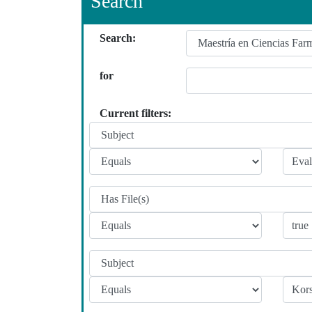
Search
Search:
for
Current filters: