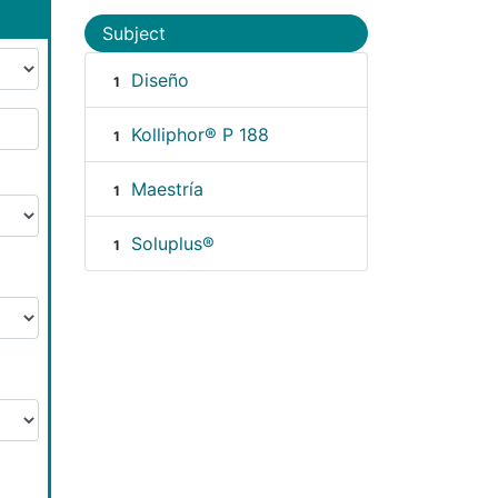
Subject
Diseño
1
Kolliphor® P 188
1
Maestría
1
Soluplus®
1