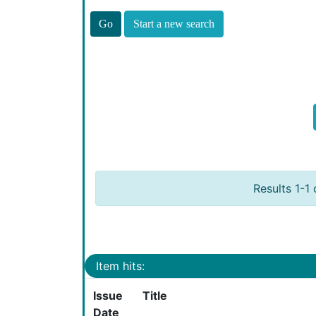
Start a new search
Results 1-1 
Item hits:
Issue
Title
Date