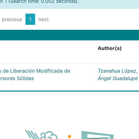
of 1 (Search time: 0.002 seconds).
previous
1
next
Author(s)
s de Liberación Modificada de
Tzanahua López,
ersores Sólidas
Ángel Guadalupe