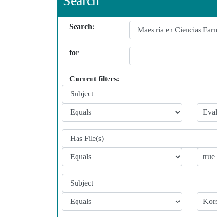
Search
Search:
for
Current filters: