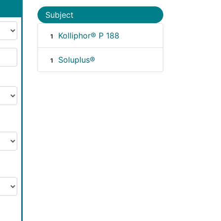
Subject
Kolliphor® P 188
1
Soluplus®
1