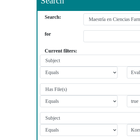
Search
Search:
for
Current filters: