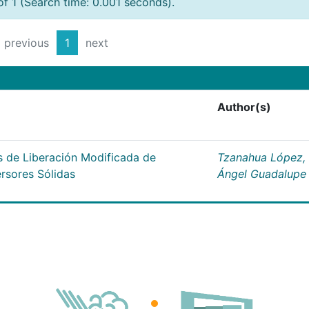
of 1 (Search time: 0.001 seconds).
previous
1
next
Author(s)
s de Liberación Modificada de
Tzanahua López,
ersores Sólidas
Ángel Guadalupe