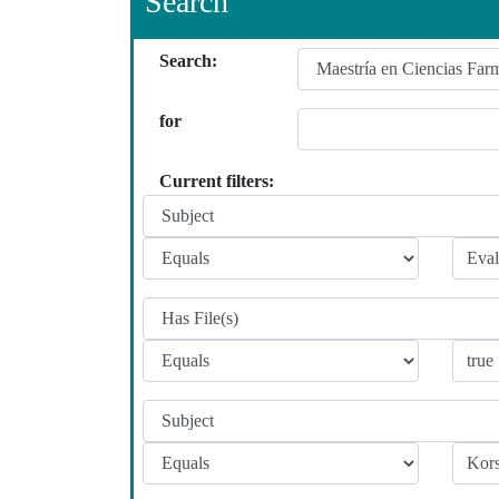
Search
Search:
for
Current filters: