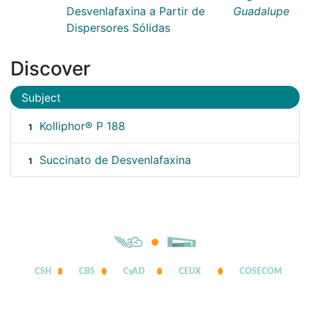
Desvenlafaxina a Partir de
Guadalupe
Dispersores Sólidas
Discover
Subject
Kolliphor® P 188
1
Succinato de Desvenlafaxina
1
CSH
CBS
CyAD
CEUX
COSECOM