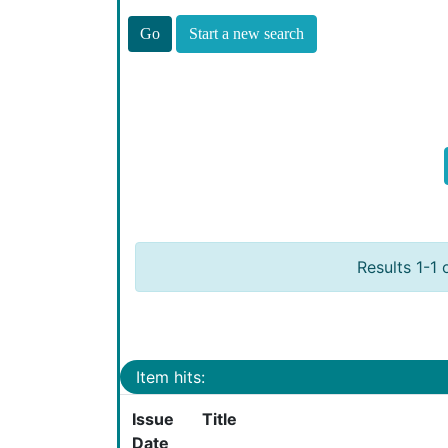
Start a new search
Results 1-1 
Item hits:
Issue
Title
Date