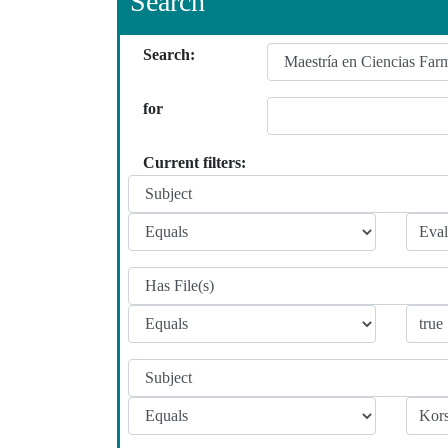
Search
Search:
for
Current filters: