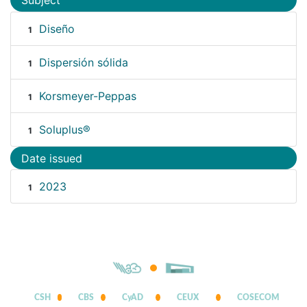
Subject
Diseño
1
Dispersión sólida
1
Korsmeyer-Peppas
1
Soluplus®
1
Date issued
2023
1
CSH
CBS
CyAD
CEUX
COSECOM