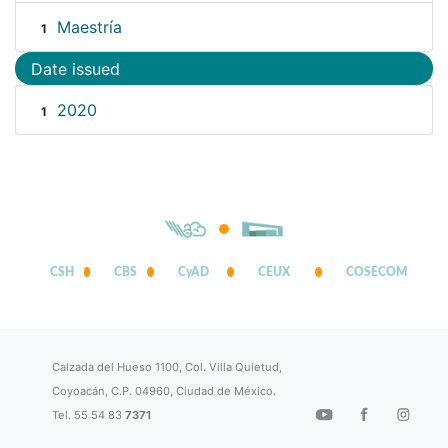
Maestría
1
Date issued
2020
1
CSH
CBS
CyAD
CEUX
COSECOM
Calzada del Hueso 1100, Col. Villa Quietud,
Coyoacán, C.P. 04960, Ciudad de México.
Tel. 55 54 83
7371