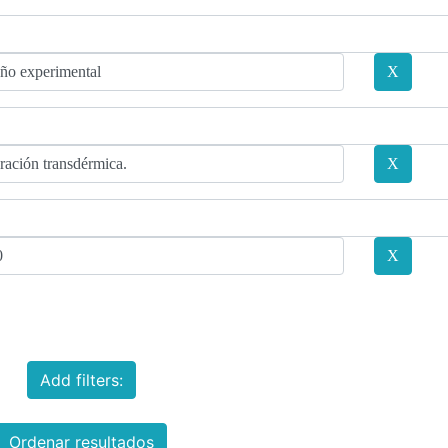
Add filters:
Ordenar resultados