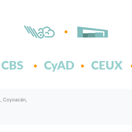
CBS
CyAD
CEUX
d, Coyoacán,