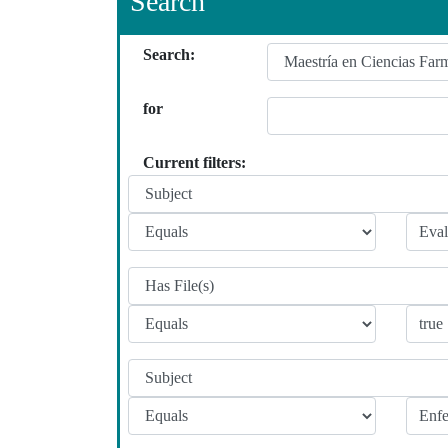
Search
Search:
for
Current filters: