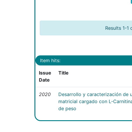
Results 1-1 
Item hits:
Issue
Title
Date
2020
Desarrollo y caracterización de 
matricial cargado con L-Carniti
de peso