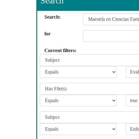
Search
Search:
for
Current filters: