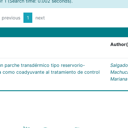
of 1 (Search time: 0.002 seconds).
previous
1
next
Author(
un parche transdérmico tipo reservorio-
Salgado
na como coadyuvante al tratamiento de control
Machuc
Mariana