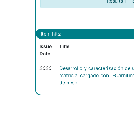
Results 1-1 
Item hits:
Issue
Title
Date
2020
Desarrollo y caracterización de 
matricial cargado con L-Carniti
de peso