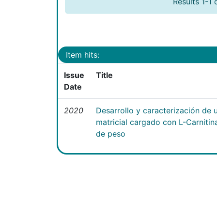
Results 1-1 
Item hits:
Issue
Title
Date
2020
Desarrollo y caracterización de 
matricial cargado con L-Carniti
de peso