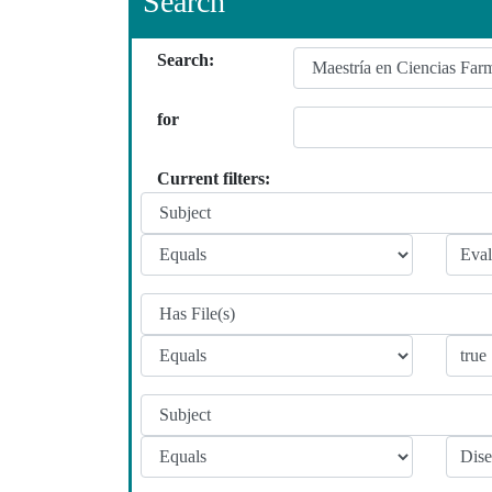
Search
Search:
for
Current filters: