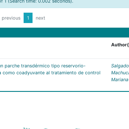
of 1 (Search time: 0.002 seconds).
previous
1
next
Author(
un parche transdérmico tipo reservorio-
Salgado
na como coadyuvante al tratamiento de control
Machuc
Mariana