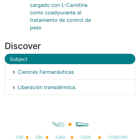
cargado con L-Carnitina
como coadyuvante al
tratamiento de control de
peso
Discover
Subject
Ciencias Farmacéuticas
1
Liberación transdérmica.
1
CSH
CBS
CyAD
CEUX
COSECOM