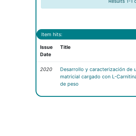
Results 1-1 
Item hits:
Issue
Title
Date
2020
Desarrollo y caracterización de 
matricial cargado con L-Carniti
de peso