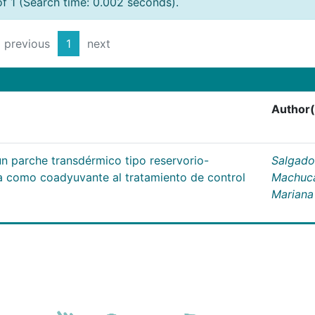
of 1 (Search time: 0.002 seconds).
previous
1
next
Author(
un parche transdérmico tipo reservorio-
Salgado
na como coadyuvante al tratamiento de control
Machuc
Mariana