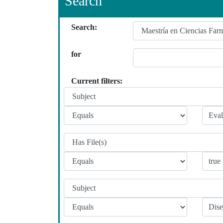
Search
Search:
for
Current filters: