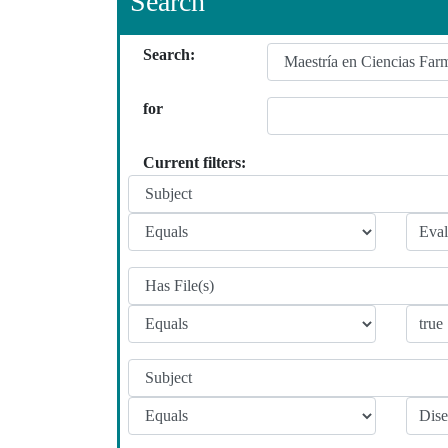
Search
Search:
for
Current filters: