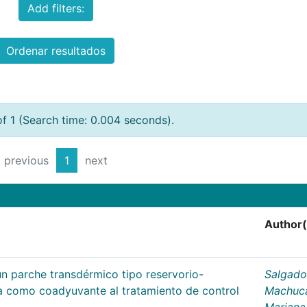
Add filters:
Ordenar resultados
of 1 (Search time: 0.004 seconds).
previous
1
next
Author(
un parche transdérmico tipo reservorio-
Salgado
na como coadyuvante al tratamiento de control
Machuc
Mariana