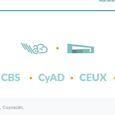
CBS
CyAD
CEUX
d, Coyoacán,