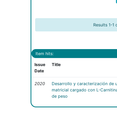
Results 1-1 
Item hits:
Issue
Title
Date
2020
Desarrollo y caracterización de 
matricial cargado con L-Carniti
de peso