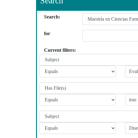
Search
Search:
for
Current filters: