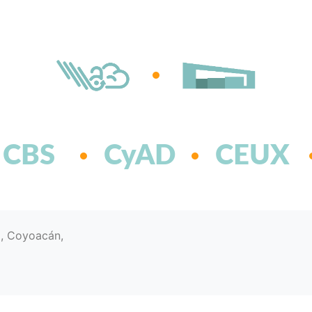
CBS
CyAD
CEUX
d, Coyoacán,