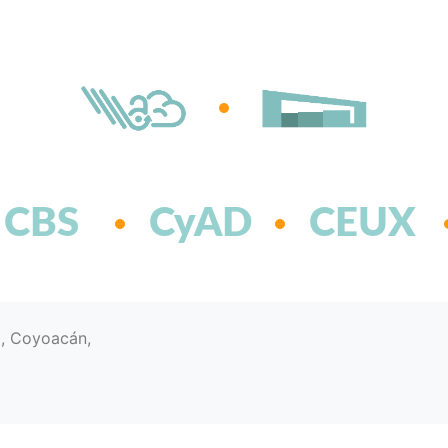
CBS
CyAD
CEUX
d, Coyoacán,