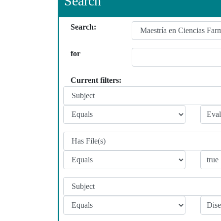
Search
Search:
for
Current filters: