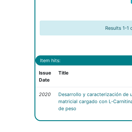
Results 1-1 
Item hits:
Issue
Title
Date
2020
Desarrollo y caracterización de 
matricial cargado con L-Carniti
de peso