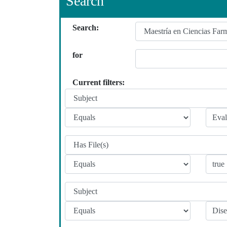
Search
Search:
for
Current filters: