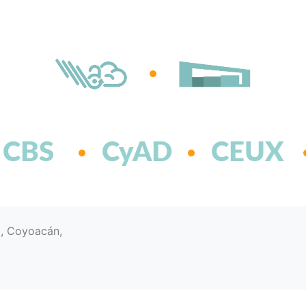
CBS
CyAD
CEUX
d, Coyoacán,