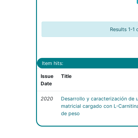
Results 1-1 
Item hits:
Issue
Title
Date
2020
Desarrollo y caracterización de 
matricial cargado con L-Carniti
de peso