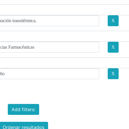
Add filters:
Ordenar resultados