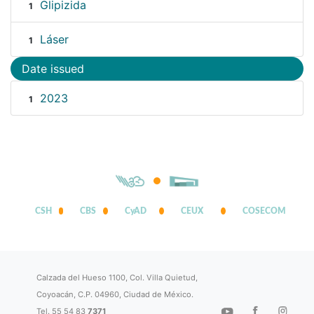
Glipizida
1
Láser
1
Date issued
2023
1
CSH
CBS
CyAD
CEUX
COSECOM
Calzada del Hueso 1100, Col. Villa Quietud,
Coyoacán, C.P. 04960, Ciudad de México.
Tel. 55 54 83
7371