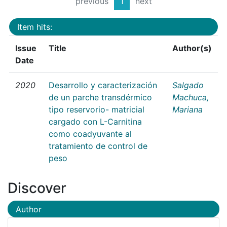
previous
1
next
Item hits:
Issue
Title
Author(s)
Date
2020
Desarrollo y caracterización
Salgado
de un parche transdérmico
Machuca,
tipo reservorio- matricial
Mariana
cargado con L-Carnitina
como coadyuvante al
tratamiento de control de
peso
Discover
Author