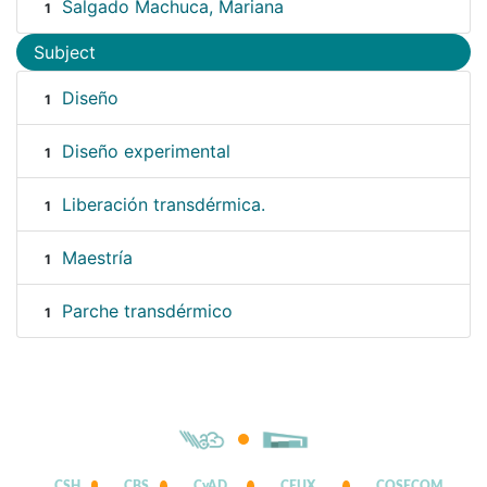
Salgado Machuca, Mariana
1
Subject
Diseño
1
Diseño experimental
1
Liberación transdérmica.
1
Maestría
1
Parche transdérmico
1
CSH
CBS
CyAD
CEUX
COSECOM