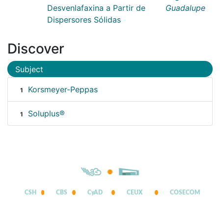
Desvenlafaxina a Partir de
Guadalupe
Dispersores Sólidas
Discover
Subject
Korsmeyer-Peppas
1
Soluplus®
1
CSH
CBS
CyAD
CEUX
COSECOM