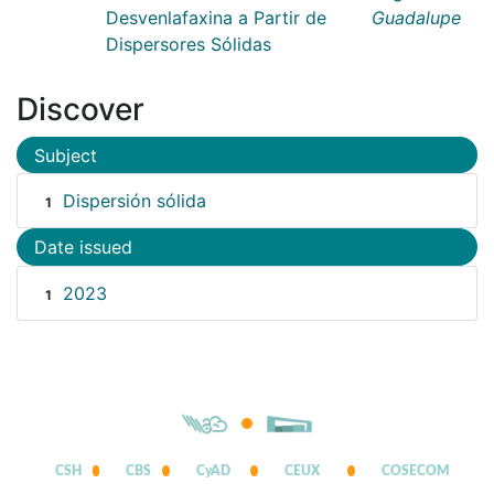
Desvenlafaxina a Partir de
Guadalupe
Dispersores Sólidas
Discover
Subject
Dispersión sólida
1
Date issued
2023
1
CSH
CBS
CyAD
CEUX
COSECOM