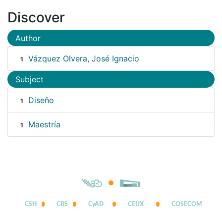
Discover
Author
Vázquez Olvera, José Ignacio
1
Subject
Diseño
1
Maestría
1
CSH
CBS
CyAD
CEUX
COSECOM