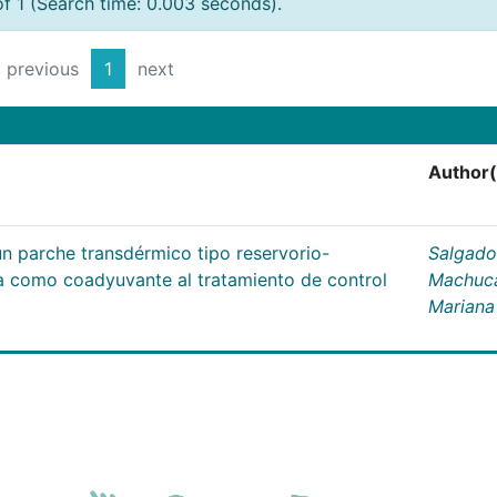
of 1 (Search time: 0.003 seconds).
previous
1
next
Author(
un parche transdérmico tipo reservorio-
Salgado
na como coadyuvante al tratamiento de control
Machuc
Mariana