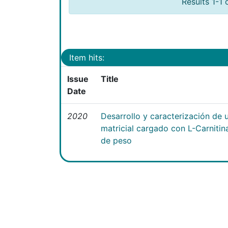
Results 1-1 
Item hits:
Issue
Title
Date
2020
Desarrollo y caracterización de 
matricial cargado con L-Carniti
de peso