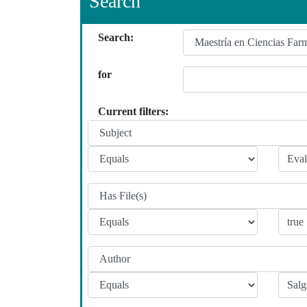
Search
Search:
for
Current filters: