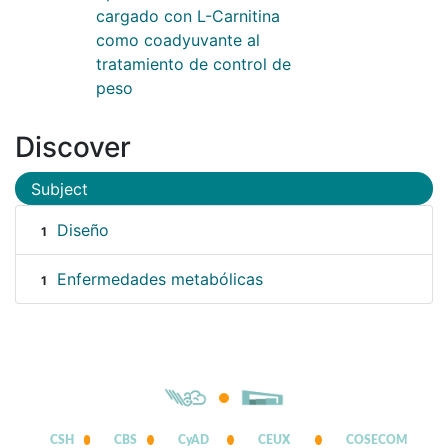
cargado con L-Carnitina
como coadyuvante al
tratamiento de control de
peso
Discover
Subject
Diseño
1
Enfermedades metabólicas
1
CSH
CBS
CyAD
CEUX
COSECOM