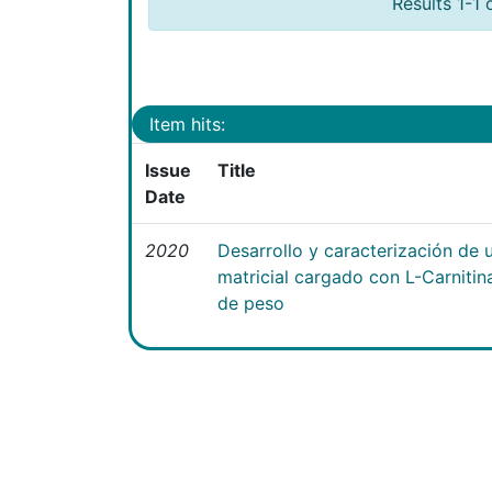
Results 1-1 
Item hits:
Issue
Title
Date
2020
Desarrollo y caracterización de 
matricial cargado con L-Carniti
de peso