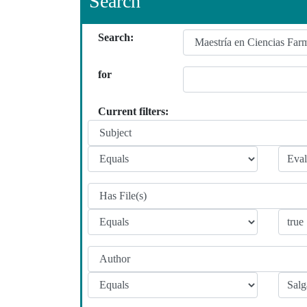
Search
Search:
for
Current filters: