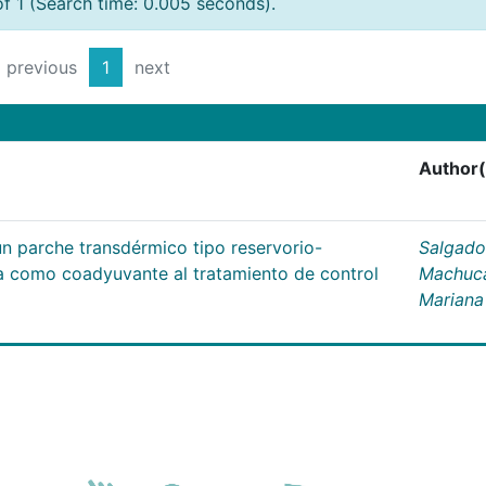
of 1 (Search time: 0.005 seconds).
previous
1
next
Author(
un parche transdérmico tipo reservorio-
Salgado
na como coadyuvante al tratamiento de control
Machuc
Mariana