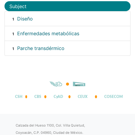
Subject
Diseño
1
Enfermedades metabólicas
1
Parche transdérmico
1
CSH
CBS
CyAD
CEUX
COSECOM
Calzada del Hueso 1100, Col. Villa Quietud,
Coyoacán, C.P. 04960, Ciudad de México.