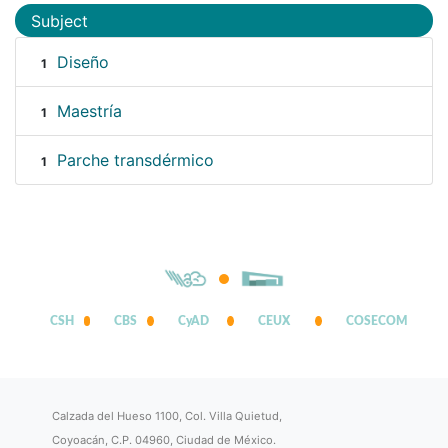
Subject
Diseño
1
Maestría
1
Parche transdérmico
1
CSH
CBS
CyAD
CEUX
COSECOM
Calzada del Hueso 1100, Col. Villa Quietud,
Coyoacán, C.P. 04960, Ciudad de México.