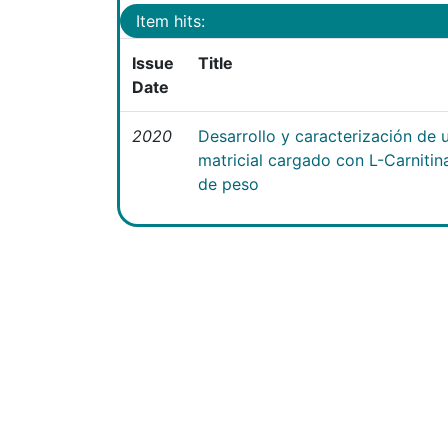
Item hits:
Issue
Title
Date
2020
Desarrollo y caracterización de 
matricial cargado con L-Carniti
de peso