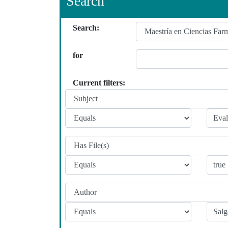
Search
Search:
for
Current filters: