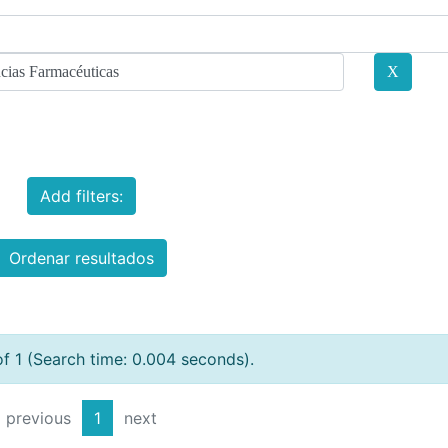
Add filters:
Ordenar resultados
of 1 (Search time: 0.004 seconds).
previous
1
next