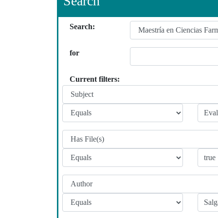
Search
Search:
for
Current filters: