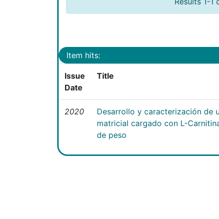
Results 1-1 
Item hits:
Issue
Title
Date
2020
Desarrollo y caracterización de 
matricial cargado con L-Carniti
de peso