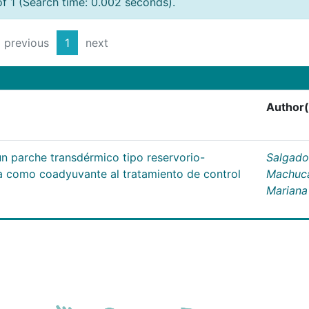
of 1 (Search time: 0.002 seconds).
previous
1
next
Author(
un parche transdérmico tipo reservorio-
Salgado
na como coadyuvante al tratamiento de control
Machuc
Mariana