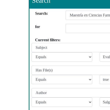
Search
Search:
for
Current filters: