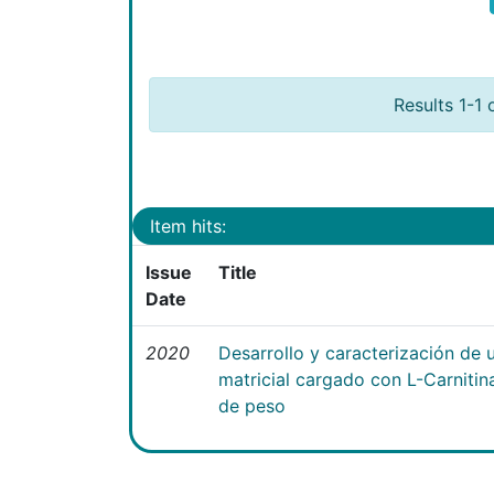
Results 1-1 
Item hits:
Issue
Title
Date
2020
Desarrollo y caracterización de 
matricial cargado con L-Carniti
de peso