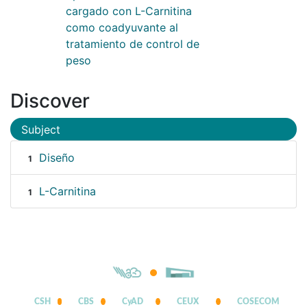
cargado con L-Carnitina
como coadyuvante al
tratamiento de control de
peso
Discover
Subject
Diseño
1
L-Carnitina
1
CSH
CBS
CyAD
CEUX
COSECOM