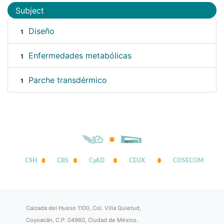
Subject
Diseño
1
Enfermedades metabólicas
1
Parche transdérmico
1
CSH
CBS
CyAD
CEUX
COSECOM
Calzada del Hueso 1100, Col. Villa Quietud,
Coyoacán, C.P. 04960, Ciudad de México.