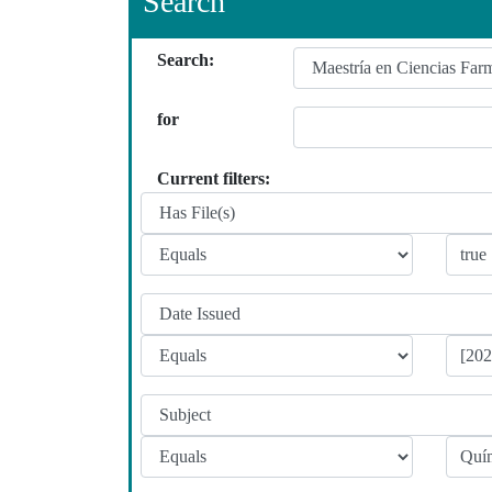
Search
Search:
for
Current filters: