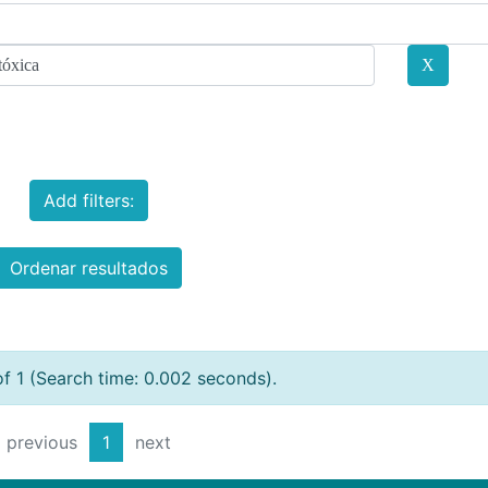
Add filters:
Ordenar resultados
of 1 (Search time: 0.002 seconds).
previous
1
next