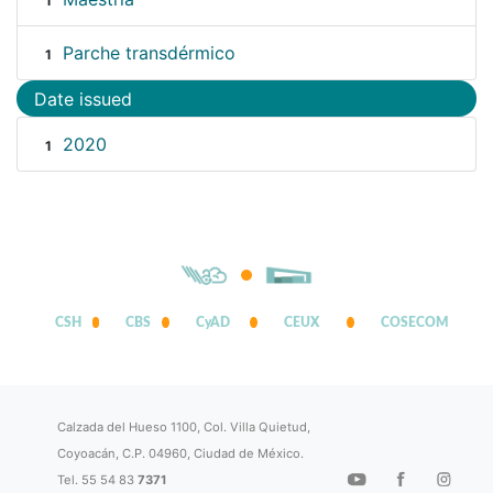
1
Parche transdérmico
1
Date issued
2020
1
CSH
CBS
CyAD
CEUX
COSECOM
Calzada del Hueso 1100, Col. Villa Quietud,
Coyoacán, C.P. 04960, Ciudad de México.
Tel. 55 54 83
7371