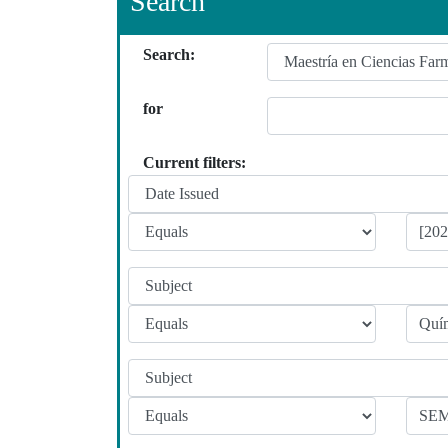
Search
Search:
for
Current filters: