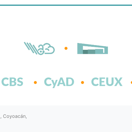
CBS
CyAD
CEUX
d, Coyoacán,