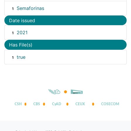
Semaforinas
1
Date issued
2021
1
Has File(s)
true
1
CSH
CBS
CyAD
CEUX
COSECOM