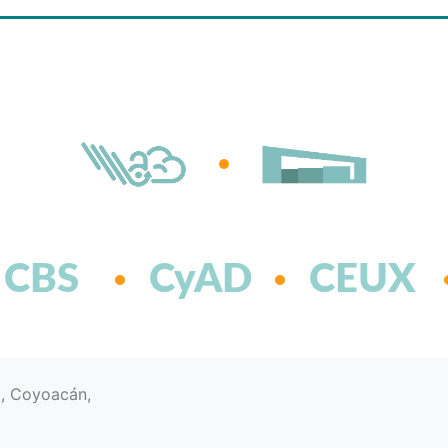
CBS
CyAD
CEUX
d, Coyoacán,