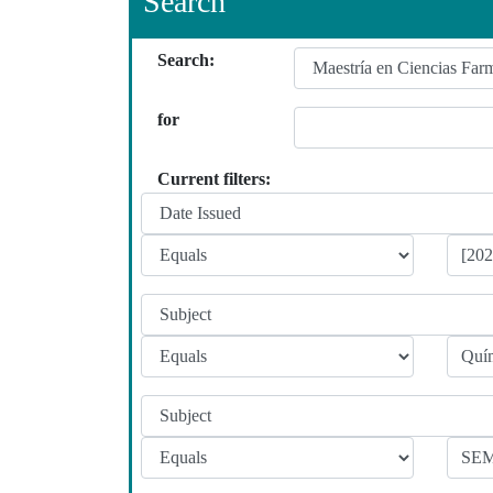
Search
Search:
for
Current filters: